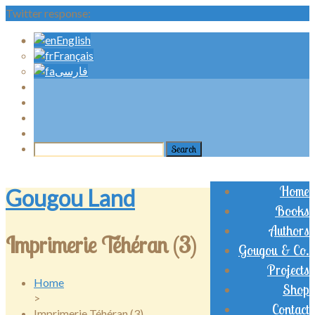
Twitter response:
English
Français
فارسی
Home
Gougou Land
Books
Authors
Imprimerie Téhéran (3)
Gougou & Co.
Projects
Home
Shop
>
Contact
Imprimerie Téhéran (3)