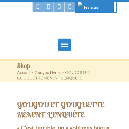
Français
Gougou Land
Home
Shop
Books
Accueil
>
Gougou Livres
> GOUGOU ET
GOUGUETTE MÈNENT L’ENQUÊTE
Authors
Gougou & Co.
GOUGOU ET GOUGUETTE
Projects
MÈNENT L’ENQUÊTE
Shop
« C’est terrible, on a volé mes bijoux