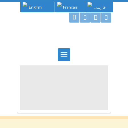
English
Français
فارسی
Gougou Land
Home
Livres
Auteurs
Gougou & Cie
Projets