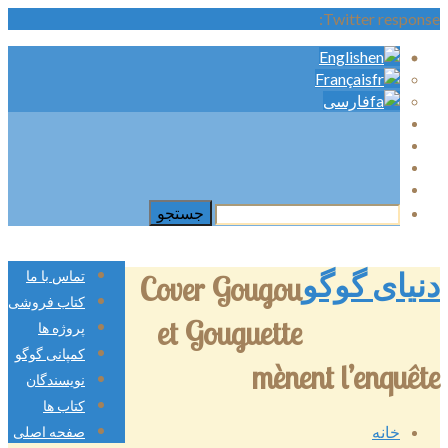
Twitter response:
English
Français
فارسی
دنیای گوگو
تماس با ما
Cover Gougou
کتاب فروشی
et Gouguette
پروژه ها
کمپانی گوگو
mènent l’enquête
نویسندگان
کتاب ها
خانه
صفحه اصلی