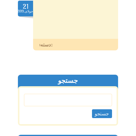
21
جولای.2019
دسته:
جستجو