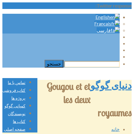
Twitter response:
English
Français
فارسی
دنیای گوگو
تماس با ما
Gougou et et
کتاب فروشی
les deux
پروژه ها
کمپانی گوگو
royaumes
نویسندگان
کتاب ها
خانه
صفحه اصلی